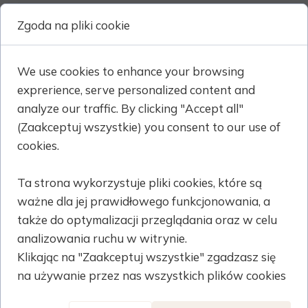
What does ESG a
Zgoda na pliki cookie
for?
04 January 2024
We use cookies to enhance your browsing
ESG stands for Envi
exprerience, serve personalized content and
Governance. It is
analyze our traffic. By clicking "Accept all"
represent three k
(Zaakceptuj wszystkie) you consent to our use of
considered
cookies.
in assessing the sus
impact of an organizati
Ta strona wykorzystuje pliki cookies, które są
ważne dla jej prawidłowego funkcjonowania, a
Read more ›
także do optymalizacji przeglądania oraz w celu
analizowania ruchu w witrynie.
Why should you 
Klikając na "Zaakceptuj wszystkie" zgadzasz się
your sustainabil
na używanie przez nas wszystkich plików cookies
04 January 2024