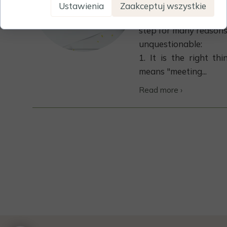
Assessing an
Ustawienia
Zaakceptuj wszystkie
sustainability perfo
step for many reasons
unquestionable:
1. It is the right thi
means "meeting...
Read more ›